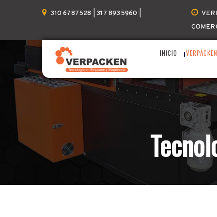
Home
Nuestra empresa
310 6787528 | 317 8935960 |
VER
COMER
INICIO
VERPACKE
Tecnol