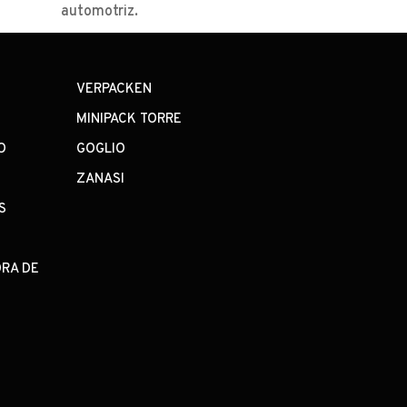
automotriz.
VERPACKEN
MINIPACK TORRE
O
GOGLIO
S
ZANASI
S
ORA DE