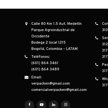
Calle 80 Km 1.5 Aut. Medellín
Con
Parque Agroindustrial de
31
Occidente
Ser
Bodega 2 local 1215
31
Bogotá, Colombia – LATAM
317
Teléfonos:
317
(601) 864 3461
Ped
(601) 864 3489
31
Email:
Wh
verpacken@gmail.com
31
comercialverpacken@gmail.com