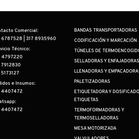
tacto Comercial:
BANDAS TRANSPORTADORAS
0 6787528
|
317 8935960
CODIFICACIÓN Y MARCACIÓN
vicio Técnico:
TÚNELES DE TERMOENCOGID
2 4797220
SELLADORAS Y ENFAJADORA
 7912830
LLENADORAS Y EMPACADORA
 5173127
PALETIZADORAS
idos e Insumos:
7 4407472
ETIQUETADORA Y DOSIFICAD
ETIQUETAS
atsapp:
7 4407472
TERMOFORMADORAS Y
TERMOSELLADORAS
MESA MOTORIZADA
VALVULADORES