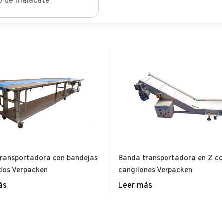
o de malacate
ransportadora con bandejas
Banda transportadora en Z c
ados Verpacken
cangilones Verpacken
ás
Leer más