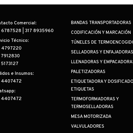
tacto Comercial:
BANDAS TRANSPORTADORAS
0 6787528
|
317 8935960
CODIFICACIÓN Y MARCACIÓN
vicio Técnico:
TÚNELES DE TERMOENCOGID
2 4797220
SELLADORAS Y ENFAJADORA
 7912830
LLENADORAS Y EMPACADORA
 5173127
PALETIZADORAS
idos e Insumos:
7 4407472
ETIQUETADORA Y DOSIFICAD
ETIQUETAS
atsapp:
7 4407472
TERMOFORMADORAS Y
TERMOSELLADORAS
MESA MOTORIZADA
VALVULADORES