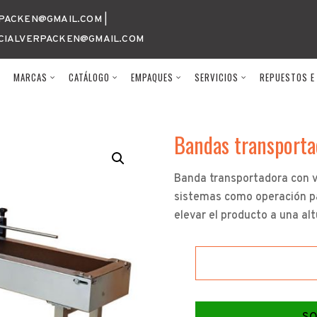
s para codificado
PACKEN@GMAIL.COM |
CIALVERPACKEN@GMAIL.COM
N
MARCAS
CATÁLOGO
EMPAQUES
SERVICIOS
REPUESTOS E
Bandas transporta
Banda transportadora con ve
sistemas como operación p
elevar el producto a una alt