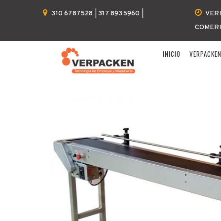
Home
VERPACKEN
Bandas transportadora
310 6787528 | 317 8935960 |
VER
COMER
INICIO
VERPACKE