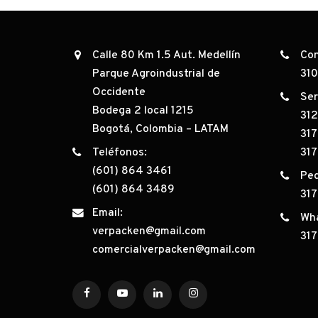
Calle 80 Km 1.5 Aut. Medellín
Con
Parque Agroindustrial de
31
Occidente
Ser
Bodega 2 local 1215
31
Bogotá, Colombia – LATAM
317
Teléfonos:
317
(601) 864 3461
Ped
(601) 864 3489
31
Email:
Wh
verpacken@gmail.com
31
comercialverpacken@gmail.com