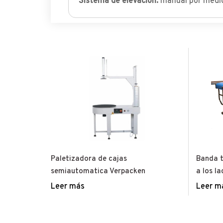
Sistema de elevación:
manual por medi
Paletizadora de cajas
Banda t
semiautomatica Verpacken
a los l
Leer más
Leer m