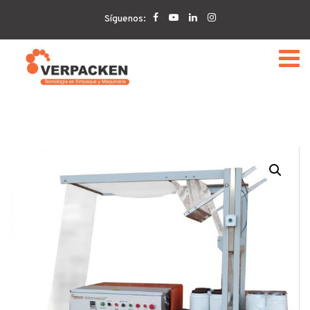
Home
VERPACKEN
Enfajadora para polietileno de
Síguenos:
sellado frontal