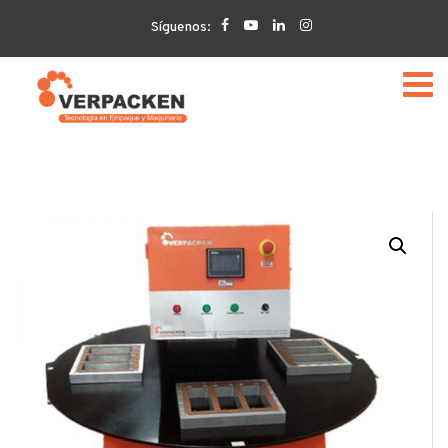
Home
VERPACKEN
Termoselladora Rotativa
Síguenos:
Automática