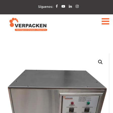
Home
VERPACKEN
Calderín eléctrico generador de
Síguenos:
vapor Verpacken