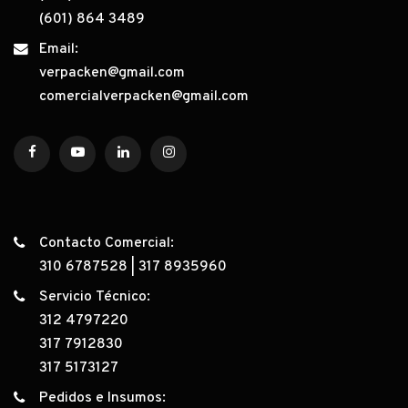
(601) 864 3489
Email:
verpacken@gmail.com
comercialverpacken@gmail.com
Contacto Comercial:
310 6787528
|
317 8935960
Servicio Técnico:
312 4797220
317 7912830
317 5173127
Pedidos e Insumos: