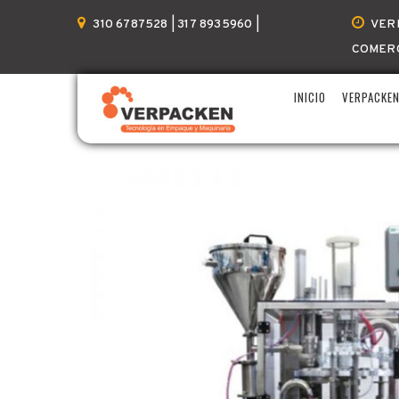
Home
DELGO
Llenadora de líquidos y cr
310 6787528 | 317 8935960 |
VER
COMER
INICIO
VERPACKE