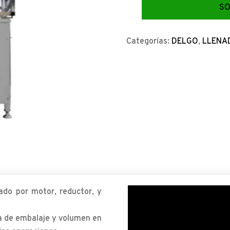
SO
Categorías:
DELGO
,
LLENA
do por motor, reductor, y
a de embalaje y volumen en