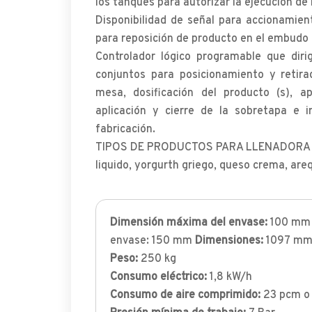
los tanques para autorizar la ejecución de
Disponibilidad de señal para accionamie
para reposición de producto en el embudo 
Controlador lógico programable que diri
conjuntos para posicionamiento y retira
mesa, dosificación del producto (s), apl
aplicación y cierre de la sobretapa e 
fabricación.
TIPOS DE PRODUCTOS PARA LLENADORA D
liquido, yorgurth griego, queso crema, areq
Dimensión máxima del envase:
100 mm 
envase: 150 mm
Dimensiones:
1097 mm
Peso:
250 kg
Consumo eléctrico:
1,8 kW/h
Consumo de aire comprimido:
23 pcm o