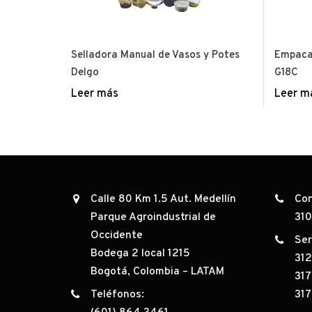
Selladora Manual de Vasos y Potes
Empacad
Delgo
G18C
Leer más
Leer m
Calle 80 Km 1.5 Aut. Medellín
Con
Parque Agroindustrial de
31
Occidente
Ser
Bodega 2 local 1215
31
Bogotá, Colombia – LATAM
317
Teléfonos:
317