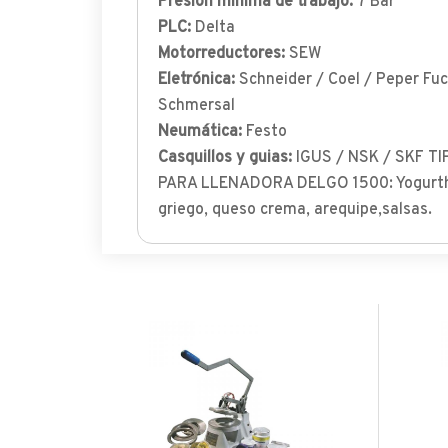
Presión mínima de trabajo:
7 Bar
PLC:
Delta
Motorreductores:
SEW
Eletrónica:
Schneider / Coel / Peper Fuc
Schmersal
Neumática:
Festo
Casquillos y guias:
IGUS / NSK / SKF 
PARA LLENADORA DELGO 1500: Yogurth 
griego, queso crema, arequipe,salsas.