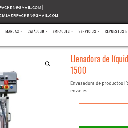
emas Delgo Compacta 1500
PACKEN@GMAIL.COM |
CIALVERPACKEN@GMAIL.COM
N
MARCAS
CATÁLOGO
EMPAQUES
SERVICIOS
REPUESTOS E
Llenadora de líqu
1500
Envasadora de productos líq
envases.