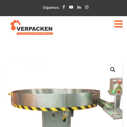
Home
MESA MOTORIZADA
Mesa motorizada rotativa
Síguenos:
de acumulación