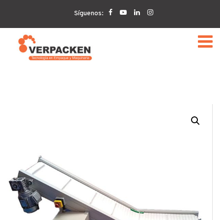
Home
VERPACKEN
Banda transportadora en Z con
Síguenos:
cangilones Verpacken